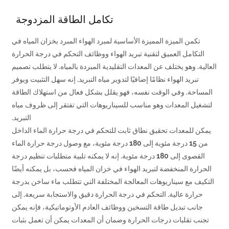
تكامل الطاقة المزدوجة
تكمن الميزة المميزة الأساسية لمبرد الهواء المبرد بخزان المياه في
التكامل العميق لتقنية تبريد الهواء ووظائف التحكم في درجة الحرارة
العالية. وهو يختلف عن المعدات التقليدية المبردة بالمياه. لا يتطلب تصميم
تبريد الهواء نظامًا إضافيًا لتدوير مياه التبريد. إنه سهل التثبيت ويوفر
المساحة. وفي الوقت نفسه، فهو يقلل بشكل فعال من استهلاك الطاقة
لتشغيل المعدات وهو مناسب للسيناريوهات التي تفتقر إلى ظروف مياه
التبريد.
يمكن للمعدات تحقيق نطاق ثابت للتحكم في درجة حرارة الماء الداخل
من 15 درجة مئوية إلى 180 درجة مئوية، مع وصول درجة حرارة الماء
القصوى إلى 180 درجة مئوية. إنه لا يمكنه تلبية متطلبات تنظيم درجة
الحرارة المنخفضة لتبريد الهواء في خزان المياه فحسب، بل يمكنه أيضًا
التكيف مع سيناريوهات المعالجة المختلفة التي تتطلب ماء ساخن بدرجة
حرارة عالية. التحكم في درجة الحرارة دقيق والاستجابة سريعة. إلى
جانب تبديل طاقة التسخين ووظائف العادم الأوتوماتيكية، فإنه يمكن
تجنب تقلبات درجات الحرارة وضمان أن المعدات يمكن أن تعمل بثبات