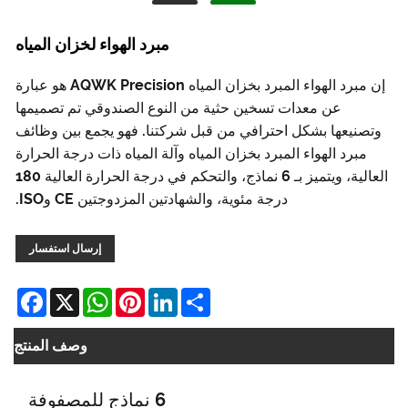
مبرد الهواء لخزان المياه
إن مبرد الهواء المبرد بخزان المياه AQWK Precision هو عبارة
عن معدات تسخين حثية من النوع الصندوقي تم تصميمها
وتصنيعها بشكل احترافي من قبل شركتنا. فهو يجمع بين وظائف
مبرد الهواء المبرد بخزان المياه وآلة المياه ذات درجة الحرارة
العالية، ويتميز بـ 6 نماذج، والتحكم في درجة الحرارة العالية 180
درجة مئوية، والشهادتين المزدوجتين CE وISO.
إرسال استفسار
cebook
WhatsApp
X
Pinterest
LinkedIn
Share
وصف المنتج
6 نماذج للمصفوفة