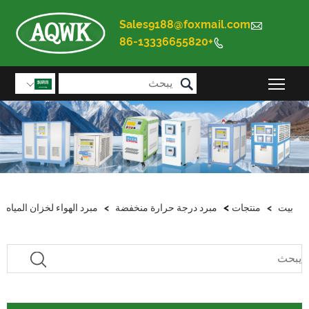
Sales9188@foxmail.com

+86-13336655820


تبديل رؤية القائمة الرئيسية

>
بيت
>
منتجات
مبرد درجة حرارة منخفضة
>
مبرد الهواء لخزان المياه