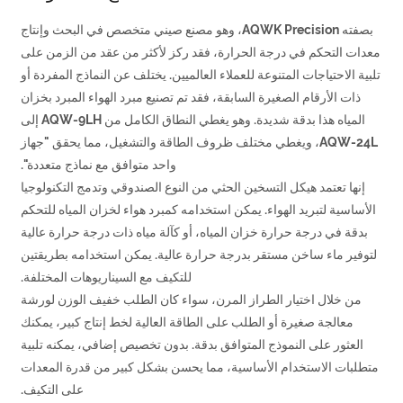
بصفته AQWK Precision، وهو مصنع صيني متخصص في البحث وإنتاج
معدات التحكم في درجة الحرارة، فقد ركز لأكثر من عقد من الزمن على
تلبية الاحتياجات المتنوعة للعملاء العالميين. يختلف عن النماذج المفردة أو
ذات الأرقام الصغيرة السابقة، فقد تم تصنيع مبرد الهواء المبرد بخزان
المياه هذا بدقة شديدة. وهو يغطي النطاق الكامل من AQW-9LH إلى
AQW-24L، ويغطي مختلف ظروف الطاقة والتشغيل، مما يحقق "جهاز
واحد متوافق مع نماذج متعددة".
إنها تعتمد هيكل التسخين الحثي من النوع الصندوقي وتدمج التكنولوجيا
الأساسية لتبريد الهواء. يمكن استخدامه كمبرد هواء لخزان المياه للتحكم
بدقة في درجة حرارة خزان المياه، أو كآلة مياه ذات درجة حرارة عالية
لتوفير ماء ساخن مستقر بدرجة حرارة عالية. يمكن استخدامه بطريقتين
للتكيف مع السيناريوهات المختلفة.
من خلال اختيار الطراز المرن، سواء كان الطلب خفيف الوزن لورشة
معالجة صغيرة أو الطلب على الطاقة العالية لخط إنتاج كبير، يمكنك
العثور على النموذج المتوافق بدقة. بدون تخصيص إضافي، يمكنه تلبية
متطلبات الاستخدام الأساسية، مما يحسن بشكل كبير من قدرة المعدات
على التكيف.