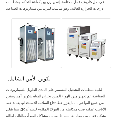
في ظل ظروف عمل مختلفة. إنه يوازن بين كفاءة التحكم ومتطلبات
درجات الحرارة العالية، وهو مناسب لمزيد من سيناريوهات الصناعة.
تكوين الأمن الشامل
لتلبية متطلبات التشغيل المستمر على المدى الطويل للسيناريوهات
الصناعية، تم تجهيز مبرد الهواء المبرد بخزان المياه بتكوين آمن ومتين
من جميع النواحي، مما يعزز خط دفاع السلامة للاستخدام. يعتمد خط
الأنابيب عملية صب متكاملة من الفولاذ المقاوم للصدأ 304، مما يقلل
بشكل فعال من مقاومة السوائل ويزيل مشاكل الصدأ، وبالتالي إطالة