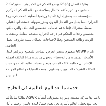
بوظيفة اتصال RS485 ووضع التحكم في الكمبيوتر الصغير/PLC
المستورد، والذي يمكنه الاتصال بسلاسة مع نظام التحكم المركزي
للمؤسسة، مما يحقق إدارة تلقائية ورقمية لعملية التحكم في درجة
الحرارة، مما يقلل من التدخل اليدوي ويعزز سهولة الاستخدام. باعتبارنا
مصنعًا محترفًا، فإننا ندعم خدمات التخصيص الشاملة، والتي يمكنها
تخصيص وحدات التحكم في درجة الحرارة متعددة النقاط، ومضخات
الزيت وطاقة التسخين وفقًا لاحتياجات العملاء، لتلبية ظروف العمل
الخاصة.
تلتزم AQWK بمفهوم تسعير العرض المباشر للمصنع، وترفض قبول
الأسعار المتميزة من الوسطاء، وتحول مباشرة مزايا التكلفة لعملية
الإنتاج إلى فعالية تكلفة المنتج، وتوفير معدات عالية الأداء من حيث
التكلفة للشركاء العالميين، وتحقيق المنفعة المتبادلة والنتائج المربحة
للجانبين.
خدمة ما بعد البيع العالمية في الخارج
باعتبارها شركة مصنعة وموردة مسؤولة، أنشأت AQWK نظامًا شاملاً لما
بعد البيع يغطي العالم بأسره. نحن نقدم ضمانًا لمدة عامين، وضمان أداء