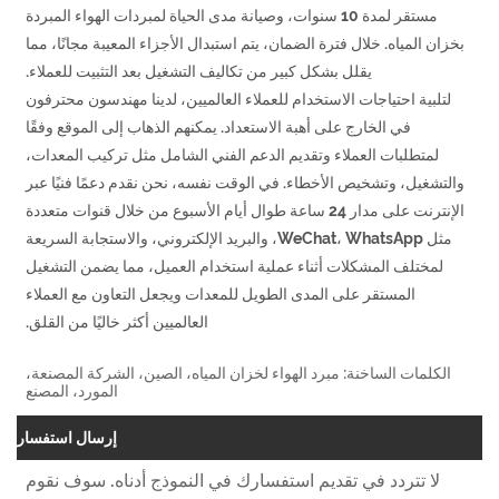
مستقر لمدة 10 سنوات، وصيانة مدى الحياة لمبردات الهواء المبردة
بخزان المياه. خلال فترة الضمان، يتم استبدال الأجزاء المعيبة مجانًا، مما
يقلل بشكل كبير من تكاليف التشغيل بعد التثبيت للعملاء.
لتلبية احتياجات الاستخدام للعملاء العالميين، لدينا مهندسون محترفون
في الخارج على أهبة الاستعداد. يمكنهم الذهاب إلى الموقع وفقًا
لمتطلبات العملاء وتقديم الدعم الفني الشامل مثل تركيب المعدات،
والتشغيل، وتشخيص الأخطاء. في الوقت نفسه، نحن نقدم دعمًا فنيًا عبر
الإنترنت على مدار 24 ساعة طوال أيام الأسبوع من خلال قنوات متعددة
مثل WeChat، WhatsApp، والبريد الإلكتروني، والاستجابة السريعة
لمختلف المشكلات أثناء عملية استخدام العميل، مما يضمن التشغيل
المستقر على المدى الطويل للمعدات ويجعل التعاون مع العملاء
العالميين أكثر خاليًا من القلق.
الكلمات الساخنة: مبرد الهواء لخزان المياه، الصين، الشركة المصنعة،
المورد، المصنع
إرسال استفسار
لا تتردد في تقديم استفسارك في النموذج أدناه. سوف نقوم