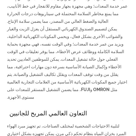
عمر خدمة المعدات؛ وهي مجهزة بجهاز مقاوم للانفجار في خط الأنابيب،
مما يمنع مخاطر السلامة المحتملة في سيناريوهات درجات الحرارة
العالية والضغط العالي من المصدر، مما يضمن سلامة الإنتاج.
يمكن لتصميم الصندوق الكهربائي المستقل أن يعزل الزيت والغبار
والشوائب الأخرى بشكل فعال، ويحمي المكونات الكهربائية الداخلية،
ويزيد من عمر خدمة المعدات؛ وفي الوقت نفسه، فهي مجهزة بحماية
السلامة الكاملة ووظائف عرض الأخطاء، مما يوفر تعليقات في الوقت
الفعلي حول حالة تشغيل المعدات. يمكن للموظفين العاديين تحديد
الأخطاء وإكمال الصيانة الأساسية بسرعة دون مهارات احترافية، مما
يقلل من وقت توقف المعدات ويقلل تكاليف التشغيل والصيانة. يتم
اختيار جميع المكونات الكهربائية الأساسية من العلامات التجارية العالمية
مثل OMRON وFUJI، مما يضمن التشغيل المستقر للمعدات على
مستوى الأجهزة.
التعاون العالمي المربح للجانبين
لتلبية الاحتياجات الشخصية لمختلف الصناعات، تم تجهيز مبرد الهواء
المبرد بخزان المياه بنظام تحكم ذكي مرن. يمكن تجهيزه بشكل اختياري