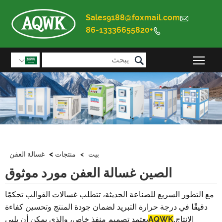
Sales9188@foxmail.com

+86-13336655820


تبديل رؤية القائمة الرئيسية

>
بيت
>
منتجات
غسالة العفن
الصين غسالة العفن مورد موثوق
مع التطور السريع للصناعة الحديثة، تتطلب غسالات القوالب تحكمًا
دقيقًا في درجة حرارة التبريد لضمان جودة المنتج وتحسين كفاءة
الإنتاج.
AQWK
يعتمد تصميم منفذ خاص، والذي يمكن أن يلبي