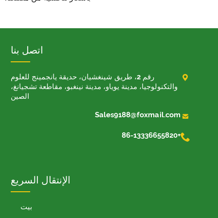
اتصل بنا

رقم 2، طريق شينغشيان، حديقة يانجمينج للعلوم
والتكنولوجيا، مدينة يوياو، مدينة نينغبو، مقاطعة تشجيانغ،
الصين

Sales9188@foxmail.com

+86-13336655820
الإنتقال السريع
بيت