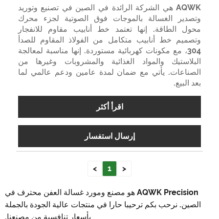
AQWK هي الشركة الرائدة في الصين في تصنيع وتوريد
وتصدير الغسالة بالموجات فوق الصوتية لجزء محرك
محول الطاقة. إنها تعتمد خط أنابيب مقاوم للانفجار
وتصميم خط أنابيب متكامل من الفولاذ المقاوم للصدأ
304، مع مكونات كهربائية مستوردة. إنها مناسبة لمعالجة
البلاستيك والمواد الغذائية والمشروبات وغيرها من
الصناعات. يأتي مع ضمان لمدة عامين ودعم عالمي لما
بعد البيع.
اقرأ أكثر
إرسال استفسار
>
1
<
AQWK Precision هو مصنع ومورد غسالة العفن محترف في
الصين. نرحب بكم ترحيبا حارا في منتجات عالية الجودة بالجملة
بأسعار تنافسية من مصنعنا.