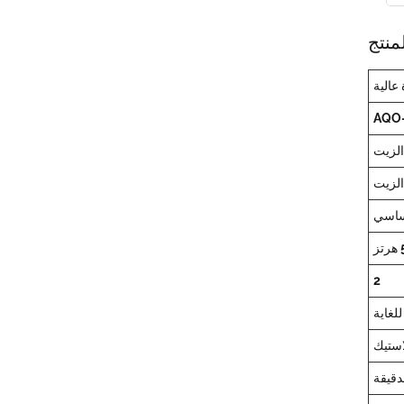
منتج
عالية
الزيت
الزيت
اسي
2
لغاية
استيك
لدقيقة