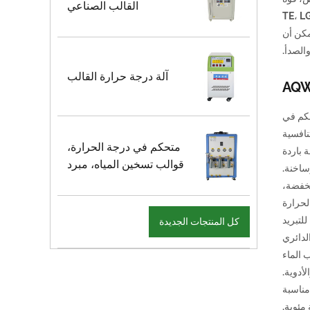
القالب الصناعي
هربائية TE، LG، MOELLER، ABband
رة: 15 درجة مئوية - 180 درجة مئوية. إن استخدام الأنابيب المتكاملة المصنوعة من الفولاذ المقاوم للصدأ 304 يمكن أن
الصدأ.
آلة درجة حرارة القالب
حكم في
نافسية
متحكم في درجة الحرارة،
 باردة
قوالب تسخين المياه، مبرد
اخنة.
نخفضة،
لحرارة
لمعان للتبريد
كل المنتجات الجديدة
لدائري
 الماء
أدوية.
 مناسبة