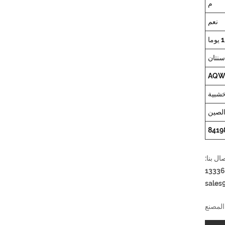
م
نعم
وما
سنتان
خشبية
لصين
8419
sales
المصنع