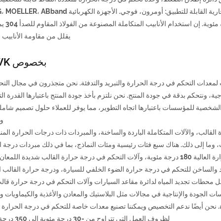
حصانية لمضخة الزيت قابلة للتخصيص وقوة التسخين، العلامات التجارية القابلة للتطبيق: أومرون، فوجي. الأجهزة الك
WEST، نطاق التحكم في درجة الحرا
يقلل من مقاومة الأنابيب و
بخصوص AQWK
ت لمعدات التحكم في درجة الحرارة والتبريد والتدفئة. نحن متجذرون في مجال الت
، ونتحكم بدقة في جودة المنتج. نحن نلتزم بأخذ جودة المنتج باعتبارها القدرة الت
خصية للمؤسسات باعتبارها اتجاه التطوير، مما يوفر للعملاء حلول تصميم شاملة
وس
 القالب، والآلات المتكاملة الباردة والساخنة، والمبردات ذات درجات الحرارة الم
ب، وما إلى ذلك. هناك سبع فئات رئيسية ومئات النماذج، بما في ذلك مبردات درجة ا
المنخفضة -40 درجة مئوية، وآلات الماء الساخن ذات درجة الحرارة العالية 180 درجة مئوية، وآلات التحكم في درجة حرارة القالب شديدة ال
د والساخن للتحكم في درجة حرارة الضوء الخلفي للسيارة، ودرجة حرارة القالب ا
ثل محطات تجديد المياه لدائرة مقاعد السيارات وآلات التحكم في درجة حرارة قالب
الجودة والإنتاجية في مجالات مثل البلاستيك والمعادن والأغذية والكيماويات وال
ة الجودة. نحن أيضًا ندعم التخصيص ويمكننا تصنيع معدات خاصة للتحكم في درجة الحرارة
لظروف العمل التي تتراوح من -30 درجة مئوية إلى 350 درجة مئوية.