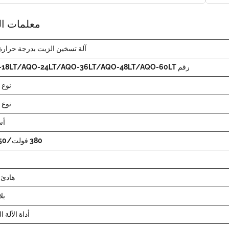
معلمات ال
آلة تسخين الزيت بدرجة حرارة 
رقم AQO-18LT/AQO-24LT/AQO-36LT/AQO-48LT/AQO-60LT
نوع 
نوع 
أس
380 فولت/50 هرتز
هادئ ل
بل
أداة الآلة ا