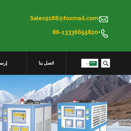

Sales9188@foxmail.com

+86-13336655820

اتصل بنا
إرسا
