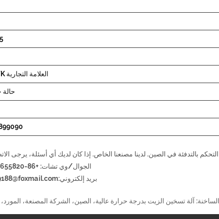
15 ي
العلامة التجارية AQWK
حالة 
ا
899090
الجوال/وي تشات: +86-13336655820
بريد إلكتروني:
9188@foxmail.com
لساخنة: آلة تسخين الزيت بدرجة حرارة عالية، الصين، الشركة المصنعة، المورد، 