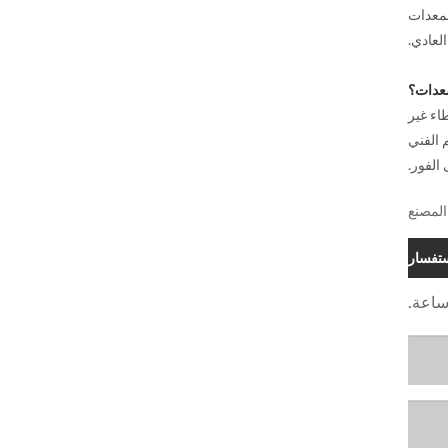
لمعدات
لعادي.
ت أخطاء غير
 الفني
المصنع
تفسار