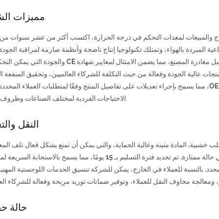
مميزات الش
 البحث والإنتاج والمبيعات لمعدات التحكم في درجة الحرارة، اكتسب أكثر من عشر سنوات من
ية المبردة بالهواء، وتمتلك تكنولوجيا إنتاج ناضجة وأنظمة صارمة لمراقبة الجودة
ع، مما يضمن الامتثال لمعايير شهادة CE والجودة التي يمكن التحكم فيها.
نتجات عالية الجودة وفعالة من حيث التكلفة للشركاء العالميين، وتحقيق المنفعة الم
ونتائج مربحة للجانبين. كما أنها تدعم خدمات تخصيص OEM/ODM، مما يسمح بإجراء تعديلات على تفاصيل المنتج وفقًا لمتطلبات العملاء المح
الاحتياجات الفردية لمختلف الصناعات وظروف 
النقل والت
علب خشبية. المادة متينة وعالية الحماية، والتي يمكن أن تمنع بشكل فعال تلف المع
خدشها أثناء النقل، مما يضمن وصول المعدات إلى أيدي العميل في حالة ممتازة. تم تحديد فترة التسليم بـ 15 يومًا، مما يسمح بالاس
محدد. بالنسبة للعملاء في الخارج، يمكن للشركة تنسيق الخدمات اللوجستية المهنية،
 ومعالجة مخاوف النقل للعملاء، وتوفير ضمانات توريد مريحة وفعالة للشركاء العا
حالة حق