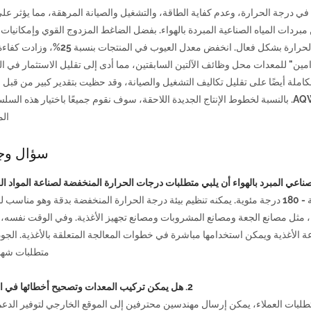
 في درجة الحرارة، وعدم كفاية الطاقة، والتشغيل والصيانة المرهقة، مما يؤثر عل
نا باختيار هذه السلسلة من مبردات المياه الصناعية المبردة بالهواء. بفضل الضاغط المزدوج القوي وإمكانيا
الدقيق في درجة الحرارة، تمكنا من حل مشكلة تقلبات درجات الحرارة بشكل فعال. انخفض معدل العيوب 
تخدامين" للمعدات محل وظائف الآلتين السابقتين، مما أدى إلى تقليل الاستثمار في ا
ة أيضًا على تقليل تكاليف التشغيل والصيانة، وقد حظيت بتقدير كبير من قبل ال
حاليًا، أنشأت هذه المؤسسة علاقة تعاون طويلة الأمد مع AQWK. بالنسبة لخطوط الإنتاج الجديدة اللاحقة، سوف نقوم جميعًا باختيار هذه
الم
سؤال وج
الإجابة: نطاق التحكم في درجة الحرارة للمعدات هو 15 درجة مئوية - 180 درجة مئوية. يمكنه تنظيم بيئة درجة الحرارة المنخفضة بدقة وهو 
 مثل مصانع الجعة ومصانع المشروبات ومصانع تجهيز الأغذية. وفي الوقت نفسه، 
304 مع معايير النظافة في صناعة الأغذية ويمكن استخدامها مباشرة في خطوات المعالجة المتعلقة بالأغذية. ال
متطلبات شهادة 
2. هل يمكن تركيب المعدات وتصحيح أخطائها في الخارج؟
طلبات العملاء، يمكن إرسال مهندسين محترفين إلى الموقع الخارجي لتوفير الدعم