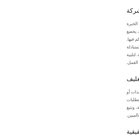
ركة
 الخبرة
. يخضع
تبادلة
ددة، لتلبية
العمل.
غليف
دات أو
تجابة السريعة لمتطلبات
 وتتبع
لميين.
يقية