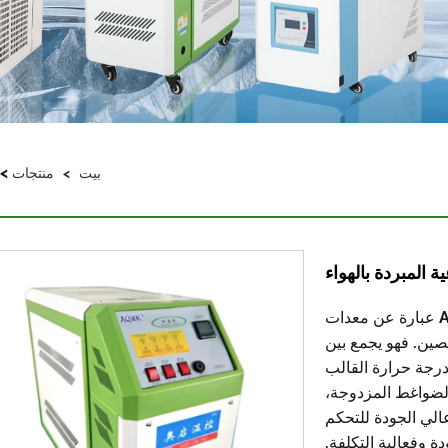
>
بيت
>
منتجات
ة المبردة بالهواء
مبرد المياه الصناعي المبرد بالهواء من AQWK Precision عبارة عن معدات
صين. فهو يجمع بين
درجة حرارة القالب
الضواغط المزدوجة،
ًا عالي الجودة للتحكم
 وفعالية التكلفة.