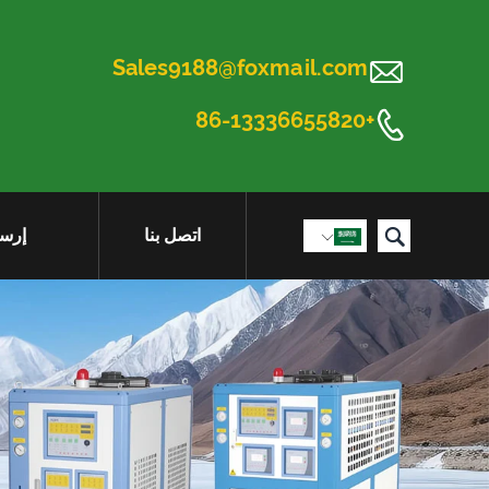

Sales9188@foxmail.com

+86-13336655820

اتصل بنا
إرسا
