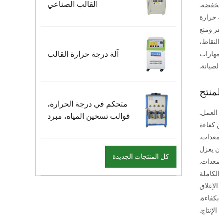
القالب الصناعي
نخفضة.
 حرارة
تقر ومنع
لنقاط،
آلة درجة حرارة القالب
مهارات
صيانة.
منتج
متحكم في درجة الحرارة،
العمل.
قوالب تسخين المياه، مبرد
وائل ويحسن كفاءة
معدات.
ن يعزل
كل المنتجات الجديدة
معدات.
ها مع حماية السلامة الكاملة
لإغلاق
كفاءة.
لإنتاج.