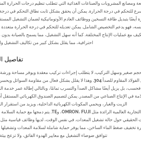
عة ومصانع المشروبات والصناعات الغذائية التي تتطلب تنظيم درجات الحرارة الم
سرع للتحكم في درجة الحرارة. يمكن أن يحقق بشكل ثابت نطاق التحكم في درجة
ى 180 درجة مئوية. وهي مجهزة أيضًا بتبديل طاقة التسخين ووظائف العادم الأوتوماتيكية لضمان التشغيل المس
نفسه، فهو يدعم التخصيص الشامل. يمكن تعديله للتحكم في درجة الحرارة متعددة ا
يف مع عمليات الإنتاج المختلفة. كما أنه سهل التشغيل، مما يسمح بالصيانة بدون 
احترافية، مما يقلل بشكل كبير من تكاليف التشغيل وال
تفاصيل ال
يز بحجم صغير وسهل التركيب. لا يتطلب إجراءات تركيب معقدة ويوفر مساحة ورشة 
طريقة التبريد هي تبريد الماء، وهي مجهزة بأنابيب مدمجة من الفولاذ المقاوم للصدأ 304. وهذا لا يقلل بشكل فعال من مقاومة الس
فحسب، بل يزيل أيضًا مشاكل الصدأ والتسرب تمامًا، وبالتالي إطالة عمر خدمة ال
سلامة في الإنتاج الصناعي من المصدر. يمكن لتصميم الصندوق الكهربائي المستقل أ
الزيت والغبار، ويحمي المكونات الكهربائية الداخلية، ويزيد من استقرار ال
يتم اختيار جميع المكونات الكهربائية الأساسية من العلامات التجارية العالمية الرائدة مثل OMRON، FUJI، وTE. يتم دمج
الحقيقي حول حالة تشغيل المعدات. في نفس الوقت، لديها وظائف قياسية مثل ا
ئرة تخفيف ضغط الماء الساخن، مما يوفر حماية شاملة لسلامة المعدات وتشغيلها ب
تتوافق ضوضاء التشغيل مع معايير الهدوء الفائق، ولا تزعج بيئة ا