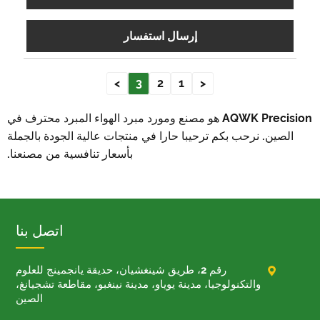
إرسال استفسار
>
3
2
1
<
AQWK Precision هو مصنع ومورد مبرد الهواء المبرد محترف في
الصين. نرحب بكم ترحيبا حارا في منتجات عالية الجودة بالجملة
بأسعار تنافسية من مصنعنا.
اتصل بنا

رقم 2، طريق شينغشيان، حديقة يانجمينج للعلوم
والتكنولوجيا، مدينة يوياو، مدينة نينغبو، مقاطعة تشجيانغ،
الصين