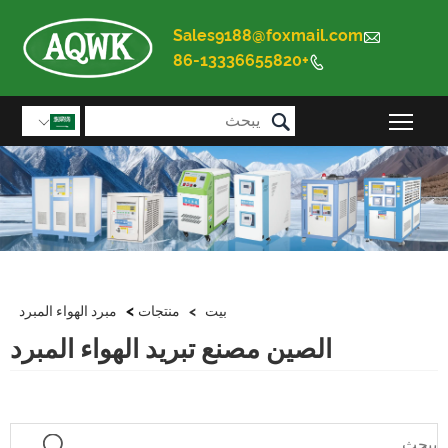
Sales9188@foxmail.com

+86-13336655820


تبديل رؤية القائمة الرئيسية

>
بيت
>
منتجات
مبرد الهواء المبرد
الصين مصنع تبريد الهواء المبرد