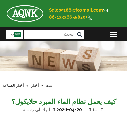
Sales9188@foxmail.com

+86-13336655820


تبديل رؤية القائمة الرئيسية

بيت
>
أخبار
>
أخبار الصناعة
كيف يعمل نظام الماء المبرد جلايكول؟
11
2026-04-20
اترك لي رسالة