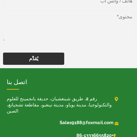
يُقدِّم
اتصل بنا

رقم 2، طريق شينغشيان، حديقة يانجمينج للعلوم
والتكنولوجيا، مدينة يوياو، مدينة نينغبو، مقاطعة تشجيانغ،
الصين

Sales9188@foxmail.com

+86-13336655820