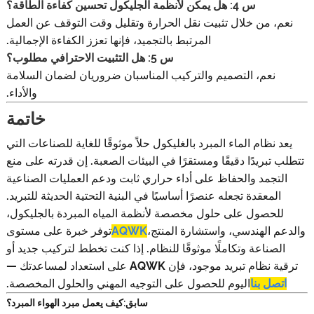
س 4: هل يمكن لأنظمة الجليكول تحسين كفاءة الطاقة؟
نعم، من خلال تثبيت نقل الحرارة وتقليل وقت التوقف عن العمل
المرتبط بالتجميد، فإنها تعزز الكفاءة الإجمالية.
س 5: هل التثبيت الاحترافي مطلوب؟
نعم، التصميم والتركيب المناسبان ضروريان لضمان السلامة
والأداء.
خاتمة
يعد نظام الماء المبرد بالغليكول حلاً موثوقًا للغاية للصناعات التي
تتطلب تبريدًا دقيقًا ومستقرًا في البيئات الصعبة. إن قدرته على منع
التجمد والحفاظ على أداء حراري ثابت ودعم العمليات الصناعية
المعقدة تجعله عنصرًا أساسيًا في البنية التحتية الحديثة للتبريد.
للحصول على حلول مخصصة لأنظمة المياه المبردة بالجليكول،
والدعم الهندسي، واستشارة المنتج،
AQWK
توفر خبرة على مستوى
الصناعة وتكاملًا موثوقًا للنظام. إذا كنت تخطط لتركيب جديد أو
ترقية نظام تبريد موجود، فإن AQWK على استعداد لمساعدتك —
اتصل بنا
اليوم للحصول على التوجيه المهني والحلول المخصصة.
سابق:
كيف يعمل مبرد الهواء المبرد؟