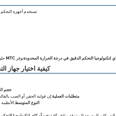
تستخدم أجهزة التحكم 
اي لتكنولوجيا التحكم الدقيق في درجة الحرارة المحدودة
توفر MTC حلولاً مصممة خصيصًا لبيئات الإنتاج الصغيرة والواسعة النطاق.
كيفية اختيار جهاز ا
حجم الق
متطلبات العملية:
إن قولبة الحقن أو الصب بالقال
النوع المتوسط:
الأنظمة 
 الشركات المصنعة الموثوقة مثل
شركة نينغبو آو كاي لتكنولوجيا التحكم