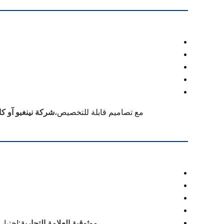
مع تصاميم قابلة للتخصيص،
شركة نينغبو آو ك
موثوقية العلامة التجارية:
اختيار