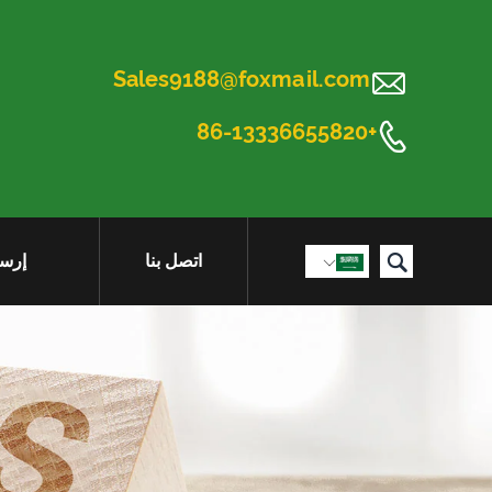

Sales9188@foxmail.com

+86-13336655820

اتصل بنا
إرسا
